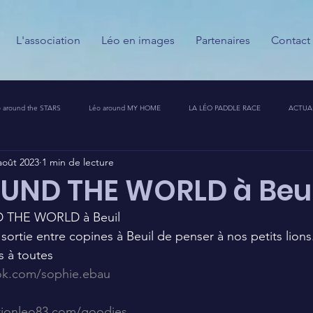
L'association
Léo en images
Partenaires
Contact
 around the STARS
Léo around MY HOME
LA LÉO PADDLE RACE
ACTUA
août 2023
1 min de lecture
ESSE
CALENDRIER DES GUERRIERS DU PALAIS
PARTENAIRES
MESSAGES
UND THE WORLD à Beui
 THE WORLD à Beuil
T CHALLENGE 🦁🚀
sortie entre copines à Beuil de penser à nos petits lions
 à toutes
ok.com/sophie.ebau
tionleo83.com/goodies