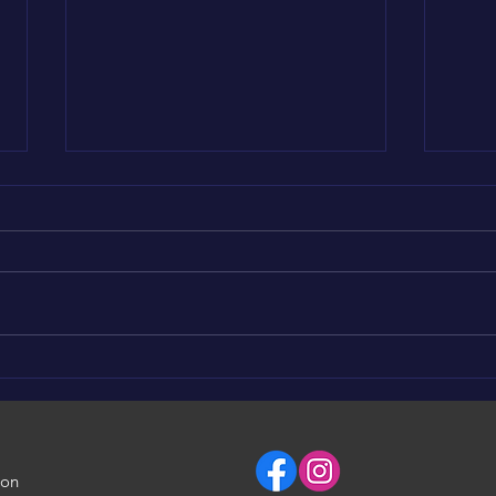
LÉO AROUND THE WORLD
LÉO
en Tunisie 🥰
en 
ion