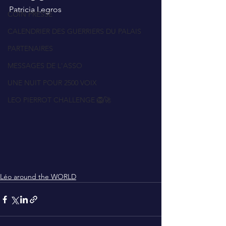
Patricia Legros
COIN PRESSE
CALENDRIER DES GUERRIERS DU PALAIS
PARTENAIRES
MESSAGES DE L'ASSO
UNE NUIT POUR 2500 VOIX
LEO PIERROT CHALLENGE 🦁🚀
Léo around the WORLD