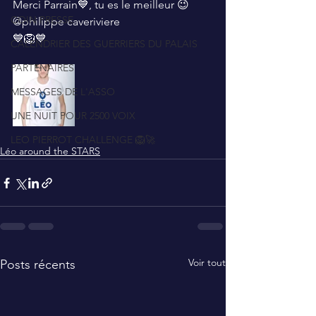
Merci Parrain💙, tu es le meilleur 😉 
COIN PRESSE
@philippe caveriviere
💙🦁💙
CALENDRIER DES GUERRIERS DU PALAIS
PARTENAIRES
MESSAGES DE L'ASSO
UNE NUIT POUR 2500 VOIX
LEO PIERROT CHALLENGE 🦁🚀
Léo around the STARS
Voir tout
Posts récents