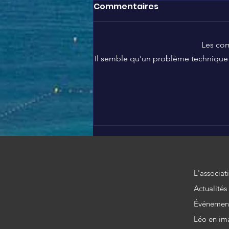
Commentaires
Les com
Il semble qu'un problème technique e
Hakim JEMILI soutient
l'Association Léo 😍
L'associat
Actualités
Événemen
Léo en im