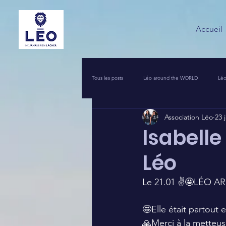
Accueil
Tous les posts
Léo around the WORLD
Léo
Association Léo
23 
VOS INITIATIVES SOLIDAIRES
COIN PR
Isabelle
Léo
UNE NUIT POUR 2500 VOIX
LEO PIERRO
Le 21.01 ✌🤩LÉO A
🤩Elle était partout 
🙏Merci à la metteuse