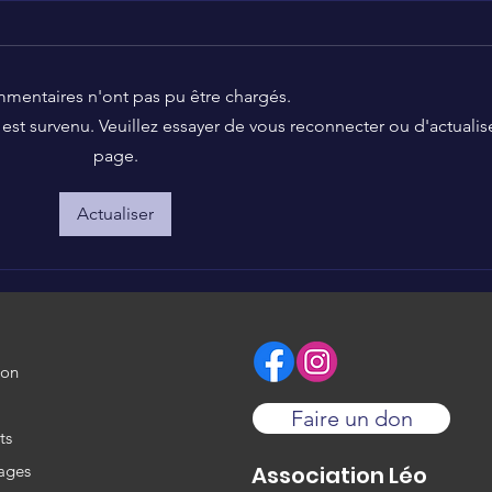
mentaires n'ont pas pu être chargés.
st survenu. Veuillez essayer de vous reconnecter ou d'actualise
page.
Booder soutient
Ant
l'association Léo 🥰
l'As
Actualiser
ion
Faire un don
ts
ages
Association Léo