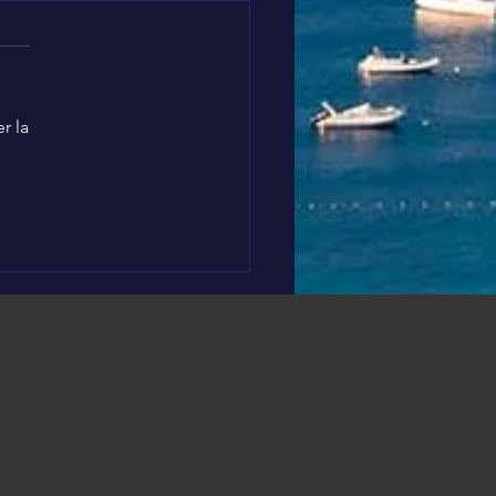
r la
oine DUPONT soutient
sociation Léo 🥰