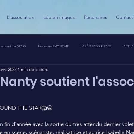
L'association
Léo en images
Partenaires
Contact
 around the STARS
Léo around MY HOME
LA LÉO PADDLE RACE
ACTUA
janv. 2022
1 min de lecture
ESSE
CALENDRIER DES GUERRIERS DU PALAIS
PARTENAIRES
MESSAGES
 Nanty soutient l'assoc
T CHALLENGE 🦁🚀
ROUND THE STAR🦁😁
en fin d'année avec la sortie du très attendu dernier vole
 en scène, scénariste, réalisatrice et actrice Isabelle Na