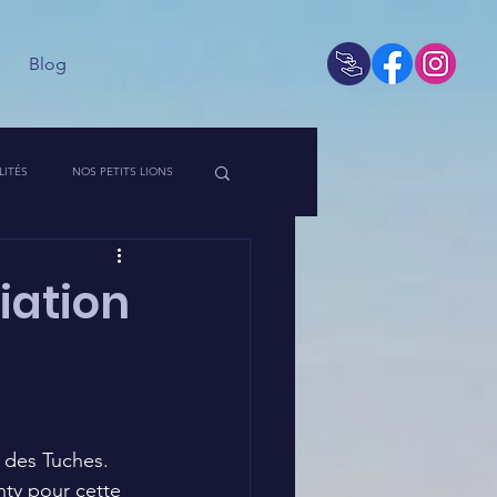
Blog
LITÉS
NOS PETITS LIONS
 DE L'ASSO
iation
t des Tuches.
nty pour cette 