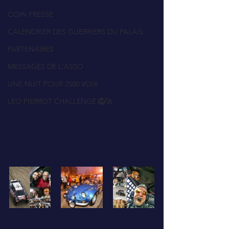
COIN PRESSE
CALENDRIER DES GUERRIERS DU PALAIS
PARTENAIRES
MESSAGES DE L'ASSO
UNE NUIT POUR 2500 VOIX
LEO PIERROT CHALLENGE 🦁🚀