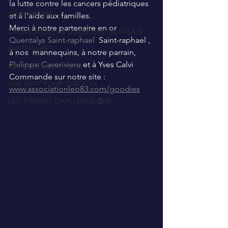
la lutte contre les cancers pédiatriques 
COIN PRESSE
et à l'aide aux familles.
Merci à notre partenaire en or 
CALENDRIER DES GUERRIERS DU PALAIS
Quentalys Saint-raphael
  Saint-raphael , 
PARTENAIRES
à nos  mannequins, à notre parrain, 
Philippe Caveriviere
 et à Yves Calvi 
MESSAGES DE L'ASSO
Commande sur notre site :
UNE NUIT POUR 2500 VOIX
www.associationleo83.com/goodies
LEO PIERROT CHALLENGE 🦁🚀