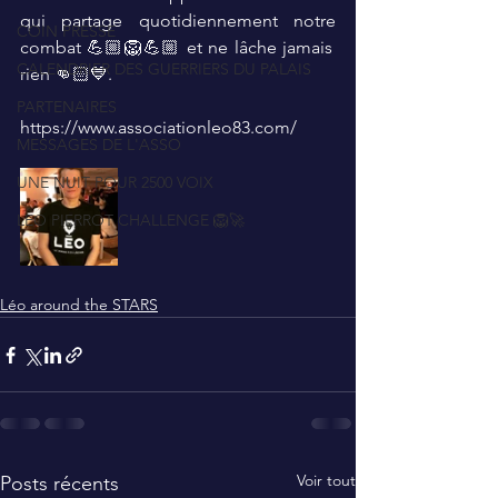
qui partage quotidiennement notre 
COIN PRESSE
combat 💪🏼🦁💪🏼 et ne lâche jamais 
CALENDRIER DES GUERRIERS DU PALAIS
rien 👊🏻💙.
PARTENAIRES
https://www.associationleo83.com/
MESSAGES DE L'ASSO
UNE NUIT POUR 2500 VOIX
LEO PIERROT CHALLENGE 🦁🚀
Léo around the STARS
Voir tout
Posts récents